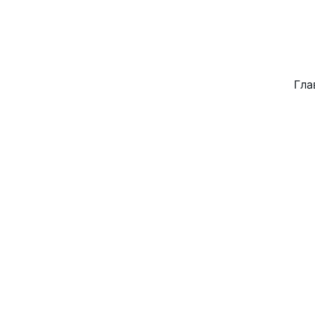
ZDT-COMPUTER      GÖRZEN & R
DIGITALER TECHNOLOGIEN     
Гла