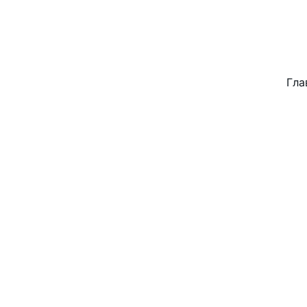
ZDT-COMPUTER      GÖRZEN & R
DIGITALER TECHNOLOGIEN     
Гла