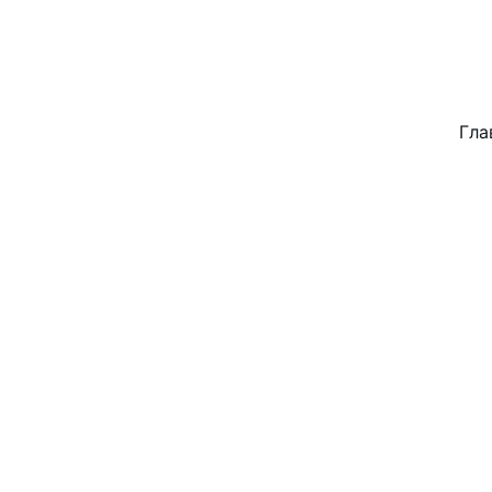
ZDT-COMPUTER      GÖRZEN & R
DIGITALER TECHNOLOGIEN     
Гла