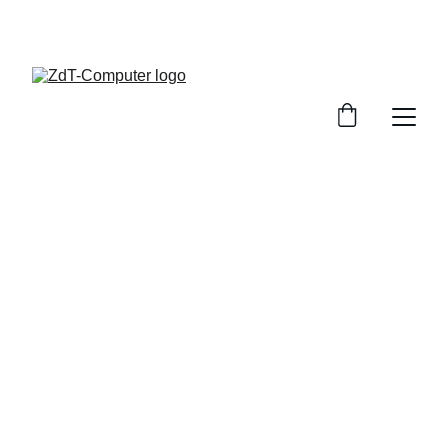
ZDT-
ZENTRUM DIGITALER TECHNOLOGIEN     
COMPUTER      GÖRZEN & RUTMAN GBR
Über uns