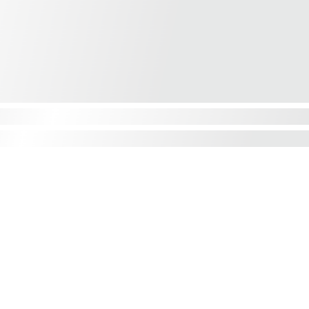
KONTAKT
0251 534 86 37
info@zdt-computer.
de